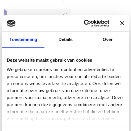
ZORGINSTELLINGEN
- Medicatieveiligheid
en medicatie
Toestemming
Details
Over
verstrekken (met
bijeenkomst)
(€1,950.00)
Deze website maakt gebruik van cookies
We gebruiken cookies om content en advertenties te
personaliseren, om functies voor social media te bieden
en om ons websiteverkeer te analyseren. Ook delen we
ZORGINSTELLINGEN -
informatie over uw gebruik van onze site met onze
Nascholingsbijeenkomst
partners voor social media, adverteren en analyse. Deze
Medicatieveiligheid en
partners kunnen deze gegevens combineren met andere
medicatie verstrekken
informatie die u aan ze heeft verstrekt of die ze hebben
(€1,950.00)
verzameld op basis van uw gebruik van hun services.